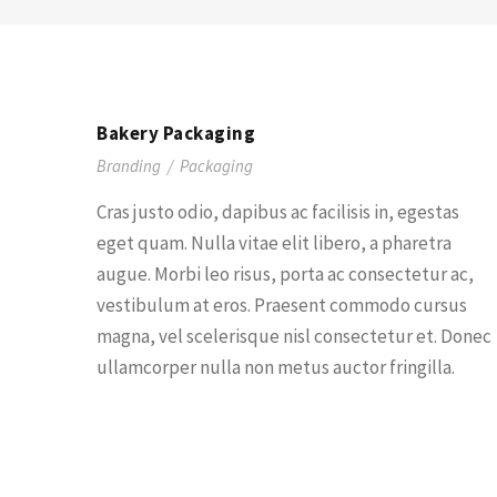
Bakery Packaging
Branding
/
Packaging
Cras justo odio, dapibus ac facilisis in, egestas
eget quam. Nulla vitae elit libero, a pharetra
augue. Morbi leo risus, porta ac consectetur ac,
vestibulum at eros. Praesent commodo cursus
magna, vel scelerisque nisl consectetur et. Donec
ullamcorper nulla non metus auctor fringilla.